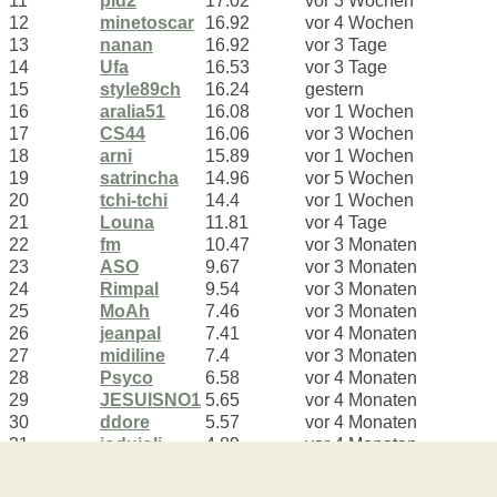
11
pid2
17.02
vor 3 Wochen
12
minetoscar
16.92
vor 4 Wochen
13
nanan
16.92
vor 3 Tage
14
Ufa
16.53
vor 3 Tage
15
style89ch
16.24
gestern
16
aralia51
16.08
vor 1 Wochen
17
CS44
16.06
vor 3 Wochen
18
arni
15.89
vor 1 Wochen
19
satrincha
14.96
vor 5 Wochen
20
tchi-tchi
14.4
vor 1 Wochen
21
Louna
11.81
vor 4 Tage
22
fm
10.47
vor 3 Monaten
23
ASO
9.67
vor 3 Monaten
24
Rimpal
9.54
vor 3 Monaten
25
MoAh
7.46
vor 3 Monaten
26
jeanpal
7.41
vor 4 Monaten
27
midiline
7.4
vor 3 Monaten
28
Psyco
6.58
vor 4 Monaten
29
JESUISNO1
5.65
vor 4 Monaten
30
ddore
5.57
vor 4 Monaten
31
jodujoli
4.89
vor 4 Monaten
32
ablain62
4.67
vor 4 Monaten
33
jpko
3.3
vor 5 Monaten