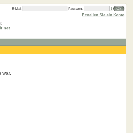
Ok
E-Mail:
Passwort:
?
Erstellen Sie ein Konto
r:
t.net
s war.