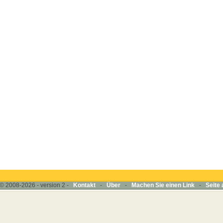
© 2008-2026 - version 2 -
Kontakt
-
Über
-
Machen Sie einen Link
-
Seite