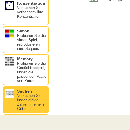
7
Louna
vor 5 Tage
Konzentration
Versuchen Sie
verbessern Ihre
Konzentration
Simon
Probieren Sie die
simon Spiel;
reproduzieren
eine Sequenz
Memory
Probieren Sie die
Gedächtnisspiel;
finden die
passenden Paare
von Karten
Suchen
Versuchen Sie
finden einige
Zahlen in einem
Gitter
Memorization
Versuchen Sie
merken Wörter