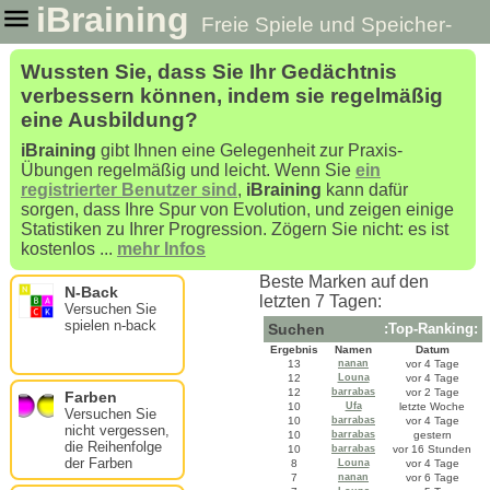
iBraining
Freie Spiele und Speicher-
Tests zu verbessern und zu trainieren Ihr Gehirn
Wussten Sie, dass Sie Ihr Gedächtnis
verbessern können, indem sie regelmäßig
eine Ausbildung?
iBraining
gibt Ihnen eine Gelegenheit zur Praxis-
Übungen regelmäßig und leicht. Wenn Sie
ein
registrierter Benutzer sind
,
iBraining
kann dafür
sorgen, dass Ihre Spur von Evolution, und zeigen einige
Statistiken zu Ihrer Progression. Zögern Sie nicht: es ist
kostenlos ...
mehr Infos
Beste Marken auf den
N-Back
letzten 7 Tagen:
Versuchen Sie
spielen n-back
Suchen
:Top-Ranking:
Ergebnis
Namen
Datum
13
nanan
vor 4 Tage
12
Louna
vor 4 Tage
12
barrabas
vor 2 Tage
Farben
10
Ufa
letzte Woche
Versuchen Sie
10
barrabas
vor 4 Tage
nicht vergessen,
10
barrabas
gestern
die Reihenfolge
10
barrabas
vor 16 Stunden
der Farben
8
Louna
vor 4 Tage
7
nanan
vor 6 Tage