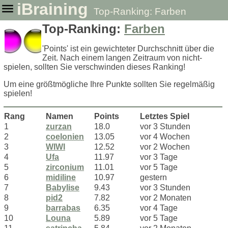
iBraining
Top-Ranking: Farben
Top-Ranking:
Farben
'Points' ist ein gewichteter Durchschnitt über die
Zeit. Nach einem langen Zeitraum von nicht-
spielen, sollten Sie verschwinden dieses Ranking!
Um eine größtmögliche Ihre Punkte sollten Sie regelmäßig
spielen!
Rang
Namen
Points
Letztes Spiel
1
zurzan
18.0
vor 3 Stunden
2
coelonien
13.05
vor 4 Wochen
3
WIWI
12.52
vor 2 Wochen
4
Ufa
11.97
vor 3 Tage
5
zirconium
11.01
vor 5 Tage
6
midiline
10.97
gestern
7
Babylise
9.43
vor 3 Stunden
8
pid2
7.82
vor 2 Monaten
9
barrabas
6.35
vor 4 Tage
10
Louna
5.89
vor 5 Tage